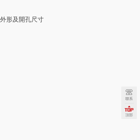
外形及開孔尺寸
聯系
頂部