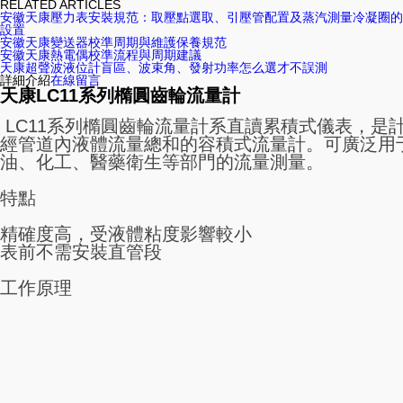
RELATED ARTICLES
安徽天康壓力表安裝規范：取壓點選取、引壓管配置及蒸汽測量冷凝圈的
設置
安徽天康變送器校準周期與維護保養規范
安徽天康熱電偶校準流程與周期建議
天康超聲波液位計盲區、波束角、發射功率怎么選才不誤測
詳細介紹
在線留言
天康LC11系列橢圓齒輪流量計
LC11系列橢圓齒輪流量計系直讀累積式儀表，是
經管道內液體流量總和的容積式流量計。可廣泛用
油、化工、醫藥衛生等部門的流量測量。
特點
精確度高，受液體粘度影響較小
表前不需安裝直管段
工作原理