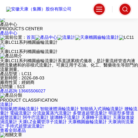
99热精品在线-综合五月天-av你懂的-www.成人av-日本一区二区三区在
线视频-日韩三级黄色片-日本一级淫片免费放-射死你天天日-久久五月综
合-东京热一区二区三区四区-亚洲污网站-av男人的天堂在线观看-国产女
av-在线中文字幕亚洲-久久一久久
產品中心
PRODUCTS CENTER
產品中心
當前位置：
首頁
產品中心
流量計
天康橢圓齒輪流量計
LC11
天康LC11系列橢圓齒輪流量計
天康LC11系列橢圓齒輪流量計
產品簡介
天康LC11系列橢圓齒輪流量計系直讀累積式儀表，是計量流經管道內液
體流量總和的容積式流量計。可廣泛用于石油、化工、醫藥衛生等部門的
流量測量。
產品型號：LC11
更新時間：2026-08-03
廠商性質：經銷商
訪問量：513
產品咨詢
13665506027
產品分類
PRODUCT CLASSIFICATION
流量計
智能氣體渦輪流量計
智能液體渦輪流量計
智能插入式渦輪流量計
腰輪流
量計
電磁流量計
分流旋翼蒸汽流量計
多聲道超聲流量計
明渠型多聲道
超聲流量計
阿牛巴流量計
玻璃轉子流量計
天康轉子流量計
天康旋進旋
渦流量計
天康LZ金屬管浮子流量計
天康橢圓齒輪流量計
天康渦街流量
計
手持式超聲波流量計
查看全部產品
相關文章